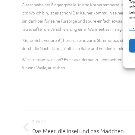
To 
Glasscheibe der Eingangshalle. Meine Körpertemperatur steigt. 
inf
beh
ich: Wo ich bin, ist es schön! Der Kellner kommt. In seiner abge
cer
bin dankbar für seine Fürsorge und spüre einfach etwas Glück
rätselhafter die Verschleierung einer Wahrheit sein mag, umso 
Die
“Gehe nicht verloren!”, höre ich eine zarte Stimme, aus einer 
durch die Nacht fährt, fühlte ich Ruhe und Frieden in mir aufst
Wie strebsam wir sind? Es ist wunderbar, zu beobachten, wie eff
für eine Weile, ausruhen.
Kommentarnavigation
ZURÜCK
Das Meer, die Insel und das Mädchen
Vorheriger