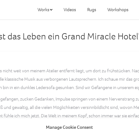
Works
Videos
Rugs
Workshops
Ist das Leben ein Grand Miracle Hotel
 nicht weit von meinem Atelier entfernt liegt, um dort zu frühstücken. Nach 
le klassische Musik aus verborgenen Lautsprechern. Ich schaue mir das gro
 bin in ein dunkles Ledersofa gesunken. Sind wir Gefangene in unserem e
Käfig gefangen, zucken Gedanken, Impulse springen von einem Nervenstrang z
oß und gewaltig, all die vielen Möglichkeiten versinnbildlicht sind, wovon
fühle ich mich jetzt. Die Welt in meinem Kopf, schon immer war sie einfach
Manage Cookie Consent
 enden wollende, sehnsuchtsvolle Musik gräbt sich in meinen Schädel. Die K