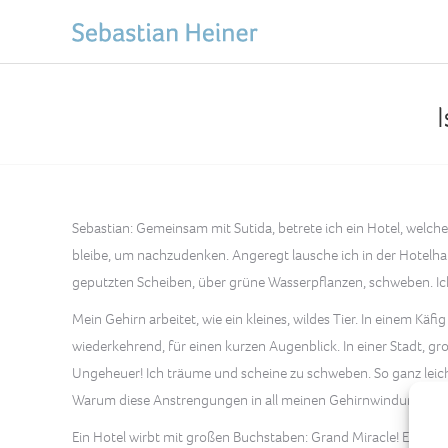
Sebastian: Gemeinsam mit Sutida, betrete ich ein Hotel, welches
bleibe, um nachzudenken. Angeregt lausche ich in der Hotelhal
geputzten Scheiben, über grüne Wasserpflanzen, schweben. Ich
Mein Gehirn arbeitet, wie ein kleines, wildes Tier. In einem 
wiederkehrend, für einen kurzen Augenblick. In einer Stadt, gr
Ungeheuer! Ich träume und scheine zu schweben. So ganz leicht 
Warum diese Anstrengungen in all meinen Gehirnwindungen?
Ein Hotel wirbt mit großen Buchstaben: Grand Miracle! Eine nie