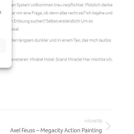
em eigenen System vollkommen treu verpflichtet. Plötzlich denke
t
stellt er mir eine Frage, ob denn alles recht sei? Ich bejahe und
nur nach Erlösung suchen? Selbstverständlich! Um so
hes Rätsel.
ßen werden langsam dunkler und in einem Taxi, das mich lautlos
t wir existieren. Mirakel Hotel. Grand Miracle! Hier möchte ich,
NÄCHSTES
Axel Feuss – Megacity Action Painting