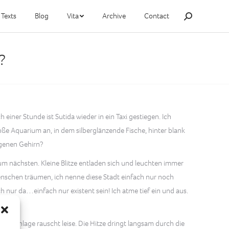
Texts
Blog
Vita
Archive
Contact
Search:
?
einer Stunde ist Sutida wieder in ein Taxi gestiegen. Ich
ße Aquarium an, in dem silberglänzende Fische, hinter blank
igenen Gehirn?
um nächsten. Kleine Blitze entladen sich und leuchten immer
 Menschen träumen, ich nenne diese Stadt einfach nur noch
 nur da…einfach nur existent sein! Ich atme tief ein und aus.
limaanlage rauscht leise. Die Hitze dringt langsam durch die