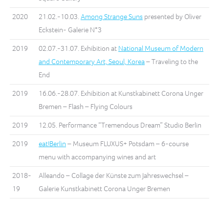
2020
21.02.-10.03.
Among Strange Suns
presented by Oliver
Eckstein- Galerie N°3
2019
02.07.-31.07. Exhibition at
National Museum of Modern
and Contemporary Art, Seoul, Korea
– Traveling to the
End
2019
16.06.-28.07. Exhibition at Kunstkabinett Corona Unger
Bremen – Flash – Flying Colours
2019
12.05. Performance “Tremendous Dream” Studio Berlin
2019
eat!Berlin
– Museum FLUXUS+ Potsdam – 6-course
menu with accompanying wines and art
2018-
Alleando – Collage der Künste zum Jahreswechsel –
19
Galerie Kunstkabinett Corona Unger Bremen