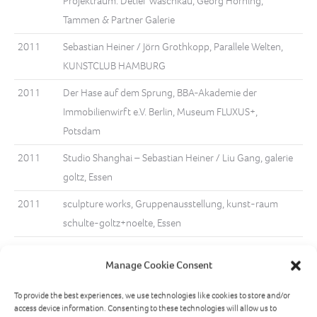
Projektraum: Detlef Waschkau, Georg Horning,
Tammen & Partner Galerie
2011
Sebastian Heiner / Jörn Grothkopp, Parallele Welten,
KUNSTCLUB HAMBURG
2011
Der Hase auf dem Sprung, BBA-Akademie der
Immobilienwirft e.V. Berlin, Museum FLUXUS+,
Potsdam
2011
Studio Shanghai – Sebastian Heiner / Liu Gang, galerie
goltz, Essen
2011
sculpture works, Gruppenausstellung, kunst-raum
schulte-goltz+noelte, Essen
2010
INDEX 10 – listen to your eyes, Gruppenausstellung,
Manage Cookie Consent
kunst-raum schulte-goltz+noelte, Essen
2010
Kinder-Mal-Performance im Rahmen der DAAD
To provide the best experiences, we use technologies like cookies to store and/or
access device information. Consenting to these technologies will allow us to
Kinder-Uni auf der EXPO 2010 Shanghai