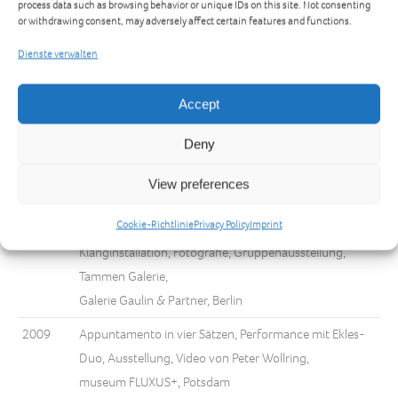
process data such as browsing behavior or unique IDs on this site. Not consenting
or withdrawing consent, may adversely affect certain features and functions.
2010
A Dialogue between East and West,
Gruppenausstellung, For Art Gallery, Shanghai
Dienste verwalten
2010
Highlights zur Kulturhauptstadt, Gruppenausstellung,
Accept
kunst-raum schulte-goltz+noelte, Essen
Deny
2010
Chameleon to the North – Five Painters from Berlin,
Gruppenausstellung, Haugesund Kunstforening,
View preferences
Haugesund/Norwegen
Cookie-Richtlinie
Privacy Policy
Imprint
2009
Malerei, Zeichnung, Skulptur, Keramik,
Klanginstallation, Fotografie, Gruppenausstellung,
Tammen Galerie,
Galerie Gaulin & Partner, Berlin
2009
Appuntamento in vier Sätzen, Performance mit Ekles-
Duo, Ausstellung, Video von Peter Wollring,
museum FLUXUS+, Potsdam