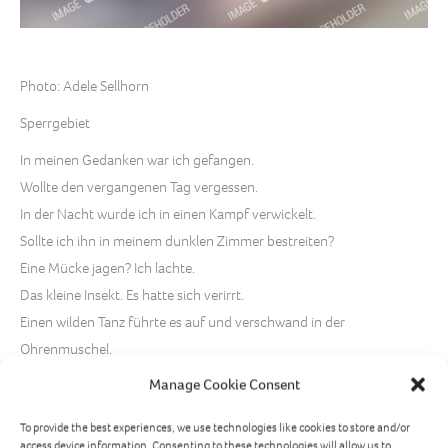
Photo: Adele Sellhorn
Sperrgebiet
In meinen Gedanken war ich gefangen.
Wollte den vergangenen Tag vergessen.
In der Nacht wurde ich in einen Kampf verwickelt.
Sollte ich ihn in meinem dunklen Zimmer bestreiten?
Eine Mücke jagen? Ich lachte.
Das kleine Insekt. Es hatte sich verirrt.
Einen wilden Tanz führte es auf und verschwand in der
Ohrenmuschel.
Träumte ich? Verdrehten sich meine Gedanken im Kopf?
Manage Cookie Consent
Wie kann ich Ruhe finden. Mein Feind, ein fliegendes Monster!
To provide the best experiences, we use technologies like cookies to store and/or
Du warst kein Spielgefährte.
access device information. Consenting to these technologies will allow us to