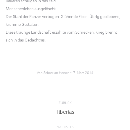
Raketen schlugen in das Feld.
Menschenleben ausgelöscht.
Der Stahl der Panzer verbogen. Glühende Eisen. Übrig gebliebene,
krumme Gestalten.
Diese traurige Landschaft erzählte vom Schrecken. Krieg brennt
sich in das Gedächtnis.
Von
Sebastian Heiner
7. März 2014
Kommentarnavigation
ZURÜCK
Tiberias
Vorheriger
Beitrag:
NÄCHSTES