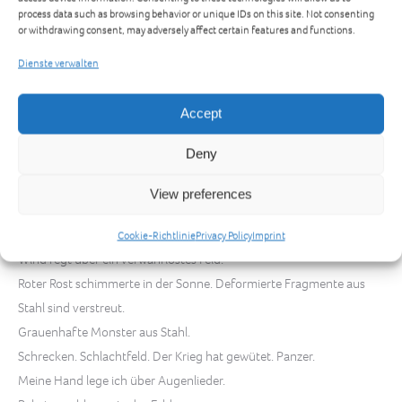
Eine Lust am Streit erschreckte mich.
process data such as browsing behavior or unique IDs on this site. Not consenting
or withdrawing consent, may adversely affect certain features and functions.
Wie kann ich Frieden finden?
Wird morgen ein Tag ohne Begeisterung anbrechen? Verhangen,
Dienste verwalten
leer?
Mücke! Wesen! Namenlos. Warum wolltest du mir die Nachtruhe
Accept
stören?
Da verschwand die Mücke.
Deny
Weil ich sie erschlug. Ich wollte schlafen. Nicht nachdenken.
View preferences
Geröll in meinem Traum, ein farbloses Feld. Steine in dreckigen
Staub gerollt.
Cookie-Richtlinie
Privacy Policy
Imprint
Wind fegt über ein verwahrlostes Feld.
Roter Rost schimmerte in der Sonne. Deformierte Fragmente aus
Stahl sind verstreut.
Grauenhafte Monster aus Stahl.
Schrecken. Schlachtfeld. Der Krieg hat gewütet. Panzer.
Meine Hand lege ich über Augenlieder.