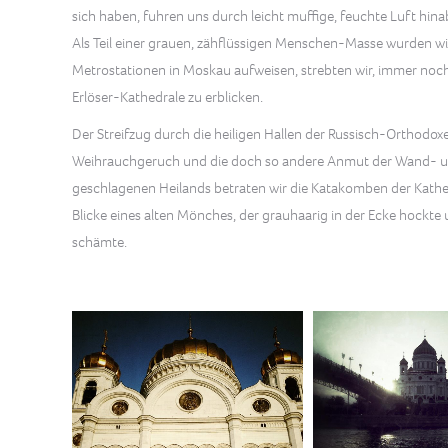
sich haben, fuhren uns durch leicht muffige, feuchte Luft hin
Als Teil einer grauen, zähflüssigen Menschen-Masse wurden wi
Metrostationen in Moskau aufweisen, strebten wir, immer noc
Erlöser-Kathedrale zu erblicken.
Der Streifzug durch die heiligen Hallen der Russisch-Orthodo
Weihrauchgeruch und die doch so andere Anmut der Wand- und
geschlagenen Heilands betraten wir die Katakomben der Kathe
Blicke eines alten Mönches, der grauhaarig in der Ecke hockte 
schämte.