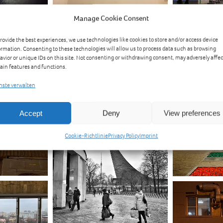
Manage Cookie Consent
provide the best experiences, we use technologies like cookies to store and/or access device
ormation. Consenting to these technologies will allow us to process data such as browsing
avior or unique IDs on this site. Not consenting or withdrawing consent, may adversely affec
tain features and functions.
nste verwalten
Accept
Deny
View preferences
Cookie-Richtlinie
Privacy Policy
Imprint