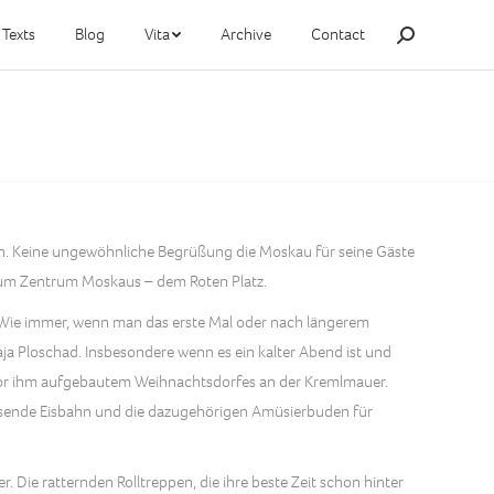
Texts
Blog
Vita
Archive
Contact
Search:
tten. Keine ungewöhnliche Begrüßung die Moskau für seine Gäste
n zum Zentrum Moskaus – dem Roten Platz.
 Wie immer, wenn man das erste Mal oder nach längerem
ja Ploschad. Insbesondere wenn es ein kalter Abend ist und
vor ihm aufgebautem Weihnachtsdorfes an der Kremlmauer.
passende Eisbahn und die dazugehörigen Amüsierbuden für
 Die ratternden Rolltreppen, die ihre beste Zeit schon hinter