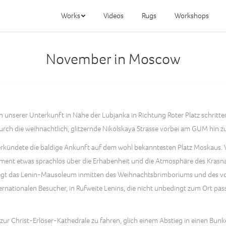
Works
Videos
Rugs
Workshops
November in Moscow
von unserer Unterkunft in Nähe der Lubjanka in Richtung Roter Platz schri
 durch die weihnachtlich, glitzernde Nikolskaya Strasse vorbei am GUM hi
rkündete die baldige Ankunft auf dem wohl bekanntesten Platz Moskaus.
Moment etwas sprachlos über die Erhabenheit und die Atmosphäre des Krasna
 liegt das Lenin-Mausoleum inmitten des Weihnachtsbrimboriums und des 
ernationalen Besucher, in Rufweite Lenins, die nicht unbedingt zum Ort 
 Christ-Erlöser-Kathedrale zu fahren, glich einem Abstieg in einen Bunker.