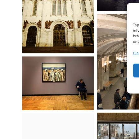
To 
inf
beh
cer
Die