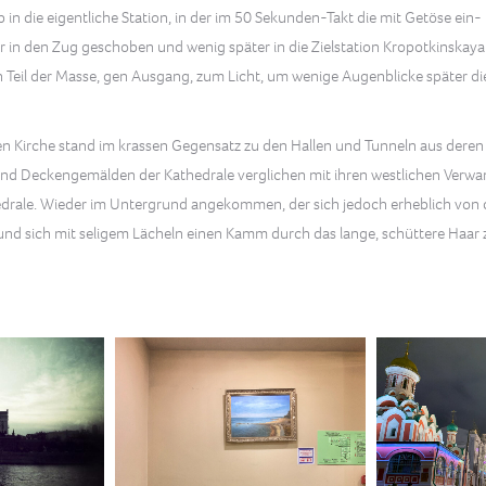
ab in die eigentliche Station, in der im 50 Sekunden-Takt die mit Getöse 
r in den Zug geschoben und wenig später in die Zielstation Kropotkinskaya
h Teil der Masse, gen Ausgang, zum Licht, um wenige Augenblicke später d
xen Kirche stand im krassen Gegensatz zu den Hallen und Tunneln aus dere
 Deckengemälden der Kathedrale verglichen mit ihren westlichen Verwand
drale. Wieder im Untergrund angekommen, der sich jedoch erheblich von 
und sich mit seligem Lächeln einen Kamm durch das lange, schüttere Haar zo